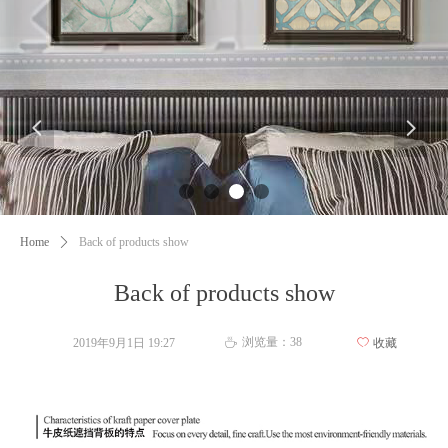
넳
넲
Home
ꄲ
Back of products show
Back of products show
浏览量：
38
2019年9月1日
19:27
ꄀ
收藏
ꄘ