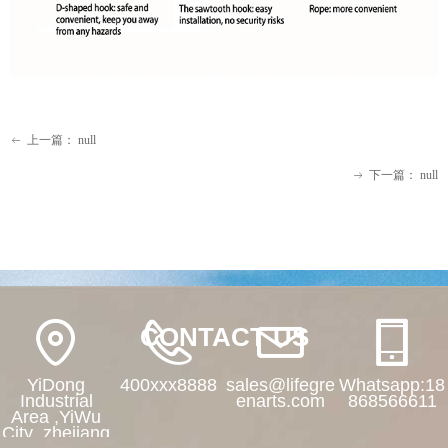
上一篇：
null
ꂃ
下一篇：
null
ꁹ
CONTACT US
YiDong
400xxx8888
sales@lifegre
Whatsapp:18
Industrial
enarts.com
868566611
Area ,YiWu
City ,zhejiang